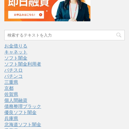
お金借りる
キャネット
ソフト闇金
ソフト闇金利用者
パチスロ
パチンコ
三重県
京都
佐賀県
個人間融資
債務整理ブラック
優良ソフト闇金
兵庫県
北海道ソフト闇金