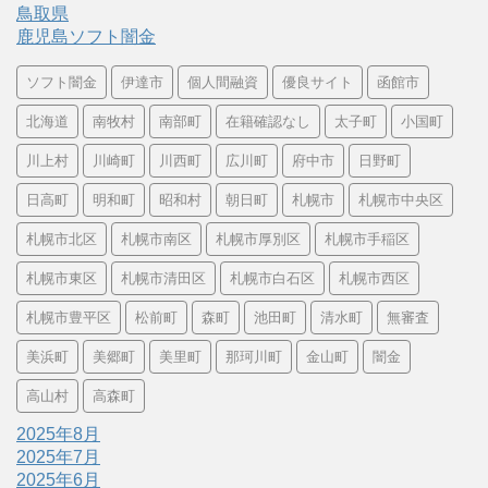
鳥取県
鹿児島ソフト闇金
ソフト闇金
伊達市
個人間融資
優良サイト
函館市
北海道
南牧村
南部町
在籍確認なし
太子町
小国町
川上村
川崎町
川西町
広川町
府中市
日野町
日高町
明和町
昭和村
朝日町
札幌市
札幌市中央区
札幌市北区
札幌市南区
札幌市厚別区
札幌市手稲区
札幌市東区
札幌市清田区
札幌市白石区
札幌市西区
札幌市豊平区
松前町
森町
池田町
清水町
無審査
美浜町
美郷町
美里町
那珂川町
金山町
闇金
高山村
高森町
2025年8月
2025年7月
2025年6月