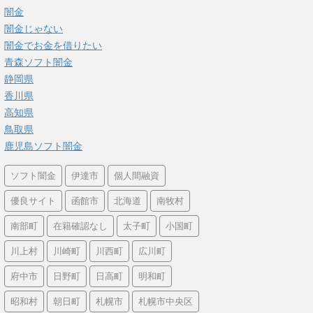
闇金
闇金じゃない
闇金でお金を借りたい
青森ソフト闇金
静岡県
香川県
高知県
鳥取県
鹿児島ソフト闇金
ソフト闇金
伊達市
個人間融資
優良サイト
函館市
北海道
南牧村
南部町
在籍確認なし
太子町
小国町
川上村
川崎町
川西町
広川町
府中市
日野町
日高町
明和町
昭和村
朝日町
札幌市
札幌市中央区