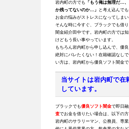
岩内町の方でも
「もう俺は無理だ…、
か残ってないのか…」
と考え込んでも
お金の悩みがストレスになってしまい
そんな時に今すぐ、ブラックでも借り
闇金紹介田中です。岩内町の方では知
けどもう長い事やっています。
もちろん岩内町から申し込んで、優良
絶対にバレたくない！在籍確認なしで
い方は、岩内町から優良ソフト闇金で
当サイトは岩内町で在
しています。
ブラックでも
優良ソフト闇金
で即日融
査
でお金を借りたい場合は、以下の方
岩内町のサラリーマン、公務員、専業
他にも風俗業界の方、飲食業の方など