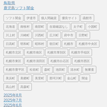
鳥取県
鹿児島ソフト闇金
ソフト闇金
伊達市
個人間融資
優良サイト
函館市
北海道
南牧村
南部町
在籍確認なし
太子町
小国町
川上村
川崎町
川西町
広川町
府中市
日野町
日高町
明和町
昭和村
朝日町
札幌市
札幌市中央区
札幌市北区
札幌市南区
札幌市厚別区
札幌市手稲区
札幌市東区
札幌市清田区
札幌市白石区
札幌市西区
札幌市豊平区
松前町
森町
池田町
清水町
無審査
美浜町
美郷町
美里町
那珂川町
金山町
闇金
高山村
高森町
2025年8月
2025年7月
2025年6月