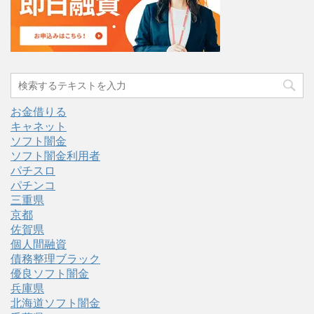
お金借りる
キャネット
ソフト闇金
ソフト闇金利用者
パチスロ
パチンコ
三重県
京都
佐賀県
個人間融資
債務整理ブラック
優良ソフト闇金
兵庫県
北海道ソフト闇金