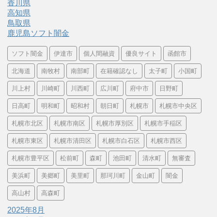
香川県
高知県
鳥取県
鹿児島ソフト闇金
ソフト闇金
伊達市
個人間融資
優良サイト
函館市
北海道
南牧村
南部町
在籍確認なし
太子町
小国町
川上村
川崎町
川西町
広川町
府中市
日野町
日高町
明和町
昭和村
朝日町
札幌市
札幌市中央区
札幌市北区
札幌市南区
札幌市厚別区
札幌市手稲区
札幌市東区
札幌市清田区
札幌市白石区
札幌市西区
札幌市豊平区
松前町
森町
池田町
清水町
無審査
美浜町
美郷町
美里町
那珂川町
金山町
闇金
高山村
高森町
2025年8月