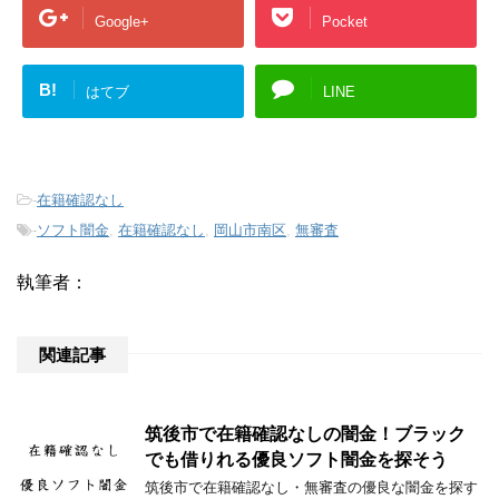
Google+
Pocket
B!
はてブ
LINE
-
在籍確認なし
-
ソフト闇金
,
在籍確認なし
,
岡山市南区
,
無審査
執筆者：
関連記事
筑後市で在籍確認なしの闇金！ブラック
でも借りれる優良ソフト闇金を探そう
筑後市で在籍確認なし・無審査の優良な闇金を探す