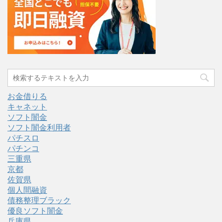
お金借りる
キャネット
ソフト闇金
ソフト闇金利用者
パチスロ
パチンコ
三重県
京都
佐賀県
個人間融資
債務整理ブラック
優良ソフト闇金
兵庫県