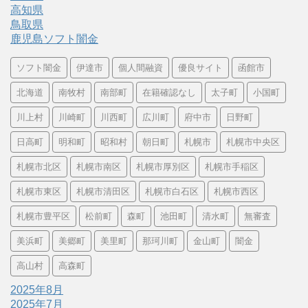
高知県
鳥取県
鹿児島ソフト闇金
ソフト闇金
伊達市
個人間融資
優良サイト
函館市
北海道
南牧村
南部町
在籍確認なし
太子町
小国町
川上村
川崎町
川西町
広川町
府中市
日野町
日高町
明和町
昭和村
朝日町
札幌市
札幌市中央区
札幌市北区
札幌市南区
札幌市厚別区
札幌市手稲区
札幌市東区
札幌市清田区
札幌市白石区
札幌市西区
札幌市豊平区
松前町
森町
池田町
清水町
無審査
美浜町
美郷町
美里町
那珂川町
金山町
闇金
高山村
高森町
2025年8月
2025年7月