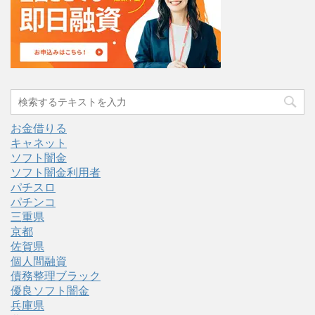
お金借りる
キャネット
ソフト闇金
ソフト闇金利用者
パチスロ
パチンコ
三重県
京都
佐賀県
個人間融資
債務整理ブラック
優良ソフト闇金
兵庫県