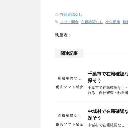
-
在籍確認なし
-
ソフト闇金
,
在籍確認なし
,
小矢部市
,
無
執筆者：
関連記事
千葉市で在籍確認
探そう
千葉市で在籍確認なし
れる、自社審査・独自
中城村で在籍確認
探そう
中城村で在籍確認なし