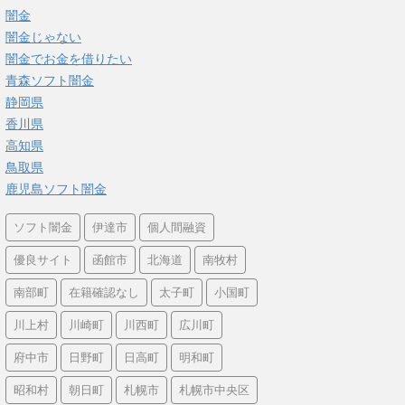
闇金
闇金じゃない
闇金でお金を借りたい
青森ソフト闇金
静岡県
香川県
高知県
鳥取県
鹿児島ソフト闇金
ソフト闇金
伊達市
個人間融資
優良サイト
函館市
北海道
南牧村
南部町
在籍確認なし
太子町
小国町
川上村
川崎町
川西町
広川町
府中市
日野町
日高町
明和町
昭和村
朝日町
札幌市
札幌市中央区