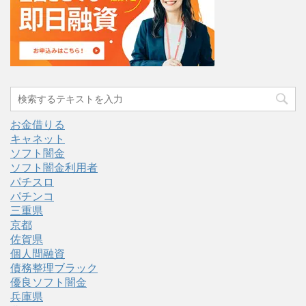
お金借りる
キャネット
ソフト闇金
ソフト闇金利用者
パチスロ
パチンコ
三重県
京都
佐賀県
個人間融資
債務整理ブラック
優良ソフト闇金
兵庫県