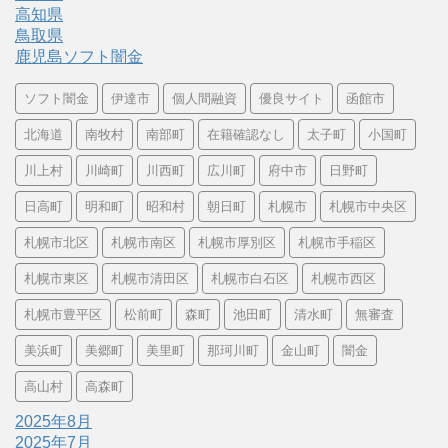
高知県
鳥取県
鹿児島ソフト闇金
ソフト闇金
伊達市
個人間融資
優良サイト
函館市
北海道
南牧村
南部町
在籍確認なし
太子町
小国町
川上村
川崎町
川西町
広川町
府中市
日野町
日高町
明和町
昭和村
朝日町
札幌市
札幌市中央区
札幌市北区
札幌市南区
札幌市厚別区
札幌市手稲区
札幌市東区
札幌市清田区
札幌市白石区
札幌市西区
札幌市豊平区
松前町
森町
池田町
清水町
無審査
美浜町
美郷町
美里町
那珂川町
金山町
闇金
高山村
高森町
2025年8月
2025年7月