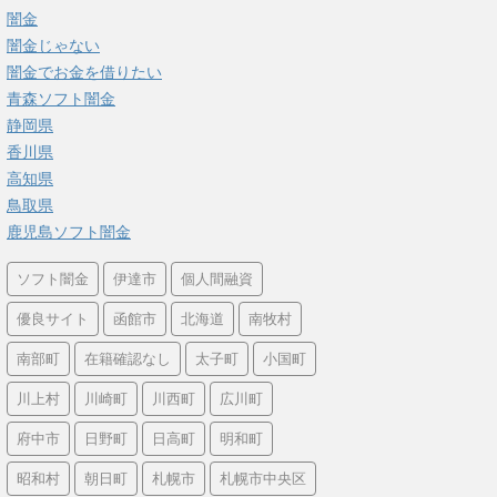
闇金
闇金じゃない
闇金でお金を借りたい
青森ソフト闇金
静岡県
香川県
高知県
鳥取県
鹿児島ソフト闇金
ソフト闇金
伊達市
個人間融資
優良サイト
函館市
北海道
南牧村
南部町
在籍確認なし
太子町
小国町
川上村
川崎町
川西町
広川町
府中市
日野町
日高町
明和町
昭和村
朝日町
札幌市
札幌市中央区