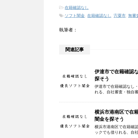
-
在籍確認なし
-
ソフト闇金
,
在籍確認なし
,
宍粟市
,
無審
執筆者：
関連記事
伊達市で在籍確認
探そう
伊達市で在籍確認なし
れる、自社審査・独自
横浜市港南区で在
闇金を探そう
横浜市港南区で在籍確
ックでも借りれる、自