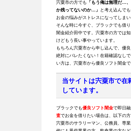
宍粟市の方でも
「もう俺は無理だ…、
か残ってないのか…」
と考え込んでも
お金の悩みがストレスになってしまい
そんな時に今すぐ、ブラックでも借り
闇金紹介田中です。宍粟市の方では知
けどもう長い事やっています。
もちろん宍粟市から申し込んで、優良
絶対にバレたくない！在籍確認なしで
い方は、宍粟市から優良ソフト闇金で
当サイトは宍粟市で在
しています。
ブラックでも
優良ソフト闇金
で即日融
査
でお金を借りたい場合は、以下の方
宍粟市のサラリーマン、公務員、専業
他にも風俗業界の方、飲食業の方など