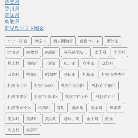
静岡県
香川県
高知県
鳥取県
鹿児島ソフト闇金
ソフト闇金
伊達市
個人間融資
優良サイト
函館市
北海道
南牧村
南部町
在籍確認なし
太子町
小国町
川上村
川崎町
川西町
広川町
府中市
日野町
日高町
明和町
昭和村
朝日町
札幌市
札幌市中央区
札幌市北区
札幌市南区
札幌市厚別区
札幌市手稲区
札幌市東区
札幌市清田区
札幌市白石区
札幌市西区
札幌市豊平区
松前町
森町
池田町
清水町
無審査
美浜町
美郷町
美里町
那珂川町
金山町
闇金
高山村
高森町