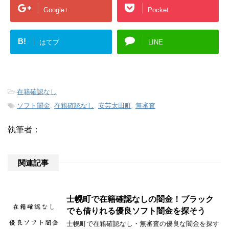
Google+
Pocket
B!
はてブ
LINE
-
在籍確認なし
-
ソフト闇金
,
在籍確認なし
,
安芸太田町
,
無審査
執筆者：
関連記事
士幌町で在籍確認なしの闇金！ブラック
でも借りれる優良ソフト闇金を探そう
士幌町で在籍確認なし・無審査の優良な闇金を探す