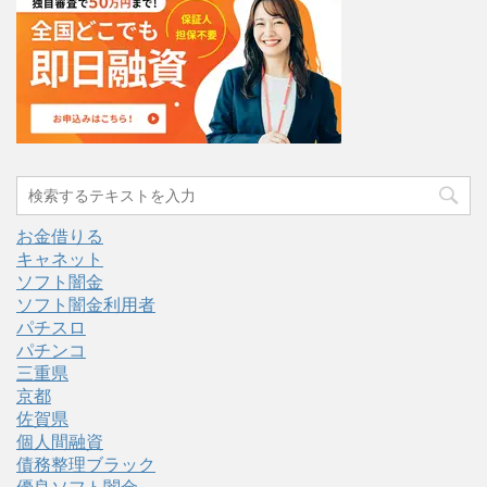
お金借りる
キャネット
ソフト闇金
ソフト闇金利用者
パチスロ
パチンコ
三重県
京都
佐賀県
個人間融資
債務整理ブラック