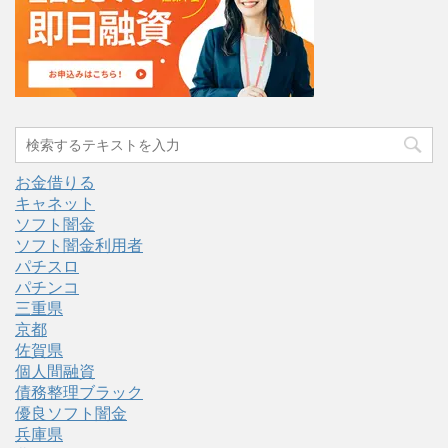
お金借りる
キャネット
ソフト闇金
ソフト闇金利用者
パチスロ
パチンコ
三重県
京都
佐賀県
個人間融資
債務整理ブラック
優良ソフト闇金
兵庫県