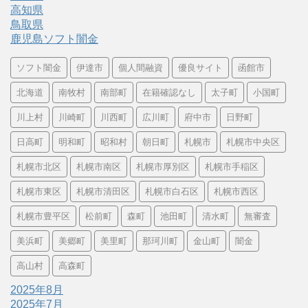
高知県
鳥取県
鹿児島ソフト闇金
ソフト闇金
伊達市
個人間融資
優良サイト
函館市
北海道
南牧村
南部町
在籍確認なし
太子町
小国町
川上村
川崎町
川西町
広川町
府中市
日野町
日高町
明和町
昭和村
朝日町
札幌市
札幌市中央区
札幌市北区
札幌市南区
札幌市厚別区
札幌市手稲区
札幌市東区
札幌市清田区
札幌市白石区
札幌市西区
札幌市豊平区
松前町
森町
池田町
清水町
無審査
美浜町
美郷町
美里町
那珂川町
金山町
闇金
高山村
高森町
2025年8月
2025年7月