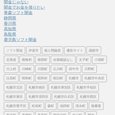
闇金じゃない
闇金でお金を借りたい
青森ソフト闇金
静岡県
香川県
高知県
鳥取県
鹿児島ソフト闇金
ソフト闇金
伊達市
個人間融資
優良サイト
函館市
北海道
南牧村
南部町
在籍確認なし
太子町
小国町
川上村
川崎町
川西町
広川町
府中市
日野町
日高町
明和町
昭和村
朝日町
札幌市
札幌市中央区
札幌市北区
札幌市南区
札幌市厚別区
札幌市手稲区
札幌市東区
札幌市清田区
札幌市白石区
札幌市西区
札幌市豊平区
松前町
森町
池田町
清水町
無審査