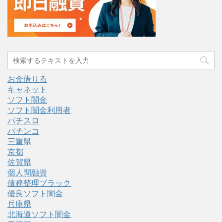
お金借りる
キャネット
ソフト闇金
ソフト闇金利用者
パチスロ
パチンコ
三重県
京都
佐賀県
個人間融資
債務整理ブラック
優良ソフト闇金
兵庫県
北海道ソフト闇金