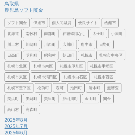
鳥取県
鹿児島ソフト闇金
ソフト闇金
伊達市
個人間融資
優良サイト
函館市
北海道
南牧村
南部町
在籍確認なし
太子町
小国町
川上村
川崎町
川西町
広川町
府中市
日野町
日高町
明和町
昭和村
朝日町
札幌市
札幌市中央区
札幌市北区
札幌市南区
札幌市厚別区
札幌市手稲区
札幌市東区
札幌市清田区
札幌市白石区
札幌市西区
札幌市豊平区
松前町
森町
池田町
清水町
無審査
美浜町
美郷町
美里町
那珂川町
金山町
闇金
高山村
高森町
2025年8月
2025年7月
2025年6月