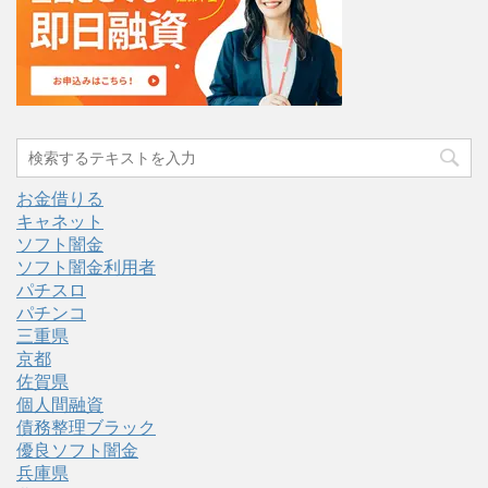
お金借りる
キャネット
ソフト闇金
ソフト闇金利用者
パチスロ
パチンコ
三重県
京都
佐賀県
個人間融資
債務整理ブラック
優良ソフト闇金
兵庫県