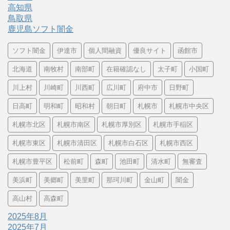
高知県
鳥取県
鹿児島ソフト闇金
ソフト闇金
伊達市
個人間融資
優良サイト
函館市
北海道
南牧村
南部町
在籍確認なし
太子町
小国町
川上村
川崎町
川西町
広川町
府中市
日野町
日高町
明和町
昭和村
朝日町
札幌市
札幌市中央区
札幌市北区
札幌市南区
札幌市厚別区
札幌市手稲区
札幌市東区
札幌市清田区
札幌市白石区
札幌市西区
札幌市豊平区
松前町
森町
池田町
清水町
無審査
美浜町
美郷町
美里町
那珂川町
金山町
闇金
高山村
高森町
2025年8月
2025年7月