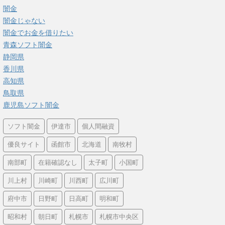
闇金
闇金じゃない
闇金でお金を借りたい
青森ソフト闇金
静岡県
香川県
高知県
鳥取県
鹿児島ソフト闇金
ソフト闇金
伊達市
個人間融資
優良サイト
函館市
北海道
南牧村
南部町
在籍確認なし
太子町
小国町
川上村
川崎町
川西町
広川町
府中市
日野町
日高町
明和町
昭和村
朝日町
札幌市
札幌市中央区