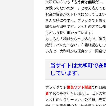
大和町の方でも
「もう俺は無理だ…、
か残ってないのか…」
と考え込んでも
お金の悩みがストレスになってしまい
そんな時に今すぐ、ブラックでも借り
闇金紹介田中です。大和町の方では知
けどもう長い事やっています。
もちろん大和町から申し込んで、優良
絶対にバレたくない！在籍確認なしで
い方は、大和町から優良ソフト闇金で
当サイトは大和町で在
しています。
ブラックでも
優良ソフト闇金
で即日融
査
でお金を借りたい場合は、以下の方
大和町のサラリーマン、公務員、専業
他にも風俗業界の方、飲食業の方など