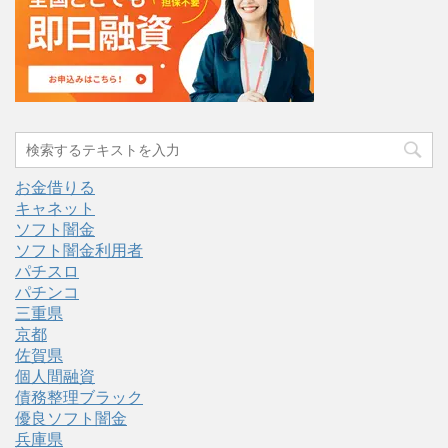
お金借りる
キャネット
ソフト闇金
ソフト闇金利用者
パチスロ
パチンコ
三重県
京都
佐賀県
個人間融資
債務整理ブラック
優良ソフト闇金
兵庫県