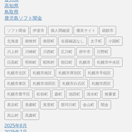
高知県
鳥取県
鹿児島ソフト闇金
ソフト闇金
伊達市
個人間融資
優良サイト
函館市
北海道
南牧村
南部町
在籍確認なし
太子町
小国町
川上村
川崎町
川西町
広川町
府中市
日野町
日高町
明和町
昭和村
朝日町
札幌市
札幌市中央区
札幌市北区
札幌市南区
札幌市厚別区
札幌市手稲区
札幌市東区
札幌市清田区
札幌市白石区
札幌市西区
札幌市豊平区
松前町
森町
池田町
清水町
無審査
美浜町
美郷町
美里町
那珂川町
金山町
闇金
高山村
高森町
2025年8月
2025年7月