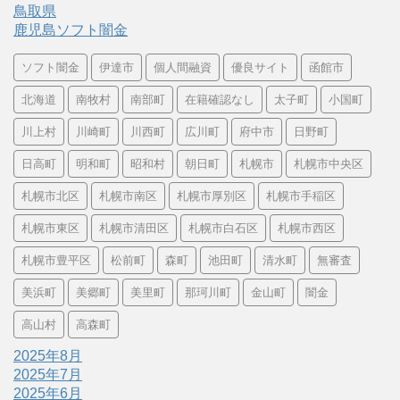
鳥取県
鹿児島ソフト闇金
ソフト闇金
伊達市
個人間融資
優良サイト
函館市
北海道
南牧村
南部町
在籍確認なし
太子町
小国町
川上村
川崎町
川西町
広川町
府中市
日野町
日高町
明和町
昭和村
朝日町
札幌市
札幌市中央区
札幌市北区
札幌市南区
札幌市厚別区
札幌市手稲区
札幌市東区
札幌市清田区
札幌市白石区
札幌市西区
札幌市豊平区
松前町
森町
池田町
清水町
無審査
美浜町
美郷町
美里町
那珂川町
金山町
闇金
高山村
高森町
2025年8月
2025年7月
2025年6月