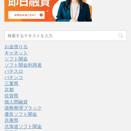
お金借りる
キャネット
ソフト闇金
ソフト闇金利用者
パチスロ
パチンコ
三重県
京都
佐賀県
個人間融資
債務整理ブラック
優良ソフト闇金
兵庫県
北海道ソフト闇金