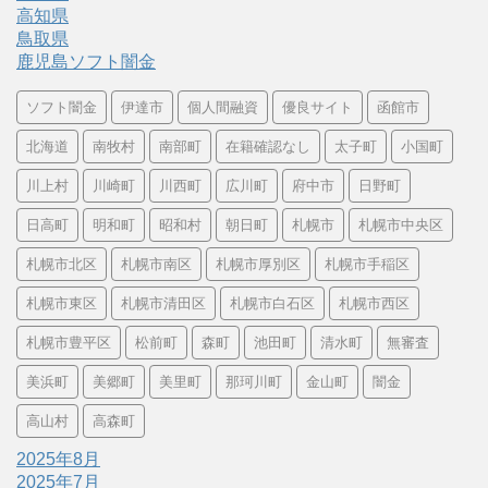
高知県
鳥取県
鹿児島ソフト闇金
ソフト闇金
伊達市
個人間融資
優良サイト
函館市
北海道
南牧村
南部町
在籍確認なし
太子町
小国町
川上村
川崎町
川西町
広川町
府中市
日野町
日高町
明和町
昭和村
朝日町
札幌市
札幌市中央区
札幌市北区
札幌市南区
札幌市厚別区
札幌市手稲区
札幌市東区
札幌市清田区
札幌市白石区
札幌市西区
札幌市豊平区
松前町
森町
池田町
清水町
無審査
美浜町
美郷町
美里町
那珂川町
金山町
闇金
高山村
高森町
2025年8月
2025年7月