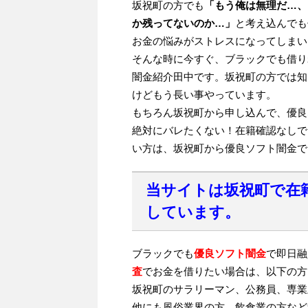
坂祝町の方でも
「もう俺は無理だ…、
か残ってないのか…」
と考え込んでも
お金の悩みがストレスになってしまい
そんな時に今すぐ、ブラックでも借り
闇金紹介田中です。坂祝町の方では知
けどもう長い事やっています。
もちろん坂祝町から申し込んで、優良
絶対にバレたくない！在籍確認なしで
い方は、坂祝町から優良ソフト闇金で
当サイトは坂祝町で在
しています。
ブラックでも
優良ソフト闇金
で即日融
査
でお金を借りたい場合は、以下の方
坂祝町のサラリーマン、公務員、専業
他にも風俗業界の方、飲食業の方など