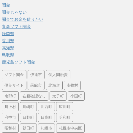
闇金
闇金じゃない
闇金でお金を借りたい
青森ソフト闇金
静岡県
香川県
高知県
鳥取県
鹿児島ソフト闇金
ソフト闇金
伊達市
個人間融資
優良サイト
函館市
北海道
南牧村
南部町
在籍確認なし
太子町
小国町
川上村
川崎町
川西町
広川町
府中市
日野町
日高町
明和町
昭和村
朝日町
札幌市
札幌市中央区