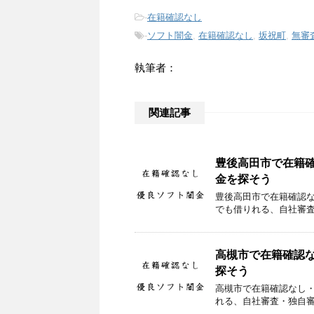
-
在籍確認なし
-
ソフト闇金
,
在籍確認なし
,
坂祝町
,
無審
執筆者：
関連記事
豊後高田市で在籍
金を探そう
豊後高田市で在籍確認
でも借りれる、自社審
高槻市で在籍確認
探そう
高槻市で在籍確認なし
れる、自社審査・独自