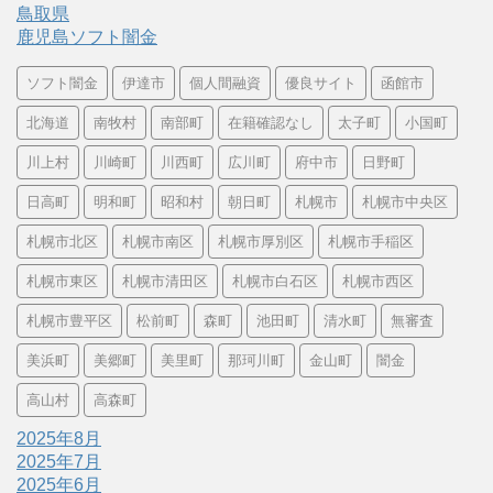
鳥取県
鹿児島ソフト闇金
ソフト闇金
伊達市
個人間融資
優良サイト
函館市
北海道
南牧村
南部町
在籍確認なし
太子町
小国町
川上村
川崎町
川西町
広川町
府中市
日野町
日高町
明和町
昭和村
朝日町
札幌市
札幌市中央区
札幌市北区
札幌市南区
札幌市厚別区
札幌市手稲区
札幌市東区
札幌市清田区
札幌市白石区
札幌市西区
札幌市豊平区
松前町
森町
池田町
清水町
無審査
美浜町
美郷町
美里町
那珂川町
金山町
闇金
高山村
高森町
2025年8月
2025年7月
2025年6月