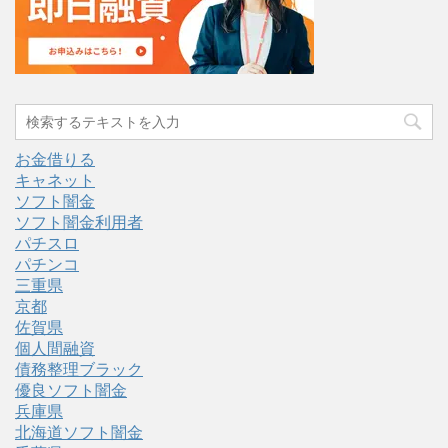
お金借りる
キャネット
ソフト闇金
ソフト闇金利用者
パチスロ
パチンコ
三重県
京都
佐賀県
個人間融資
債務整理ブラック
優良ソフト闇金
兵庫県
北海道ソフト闇金