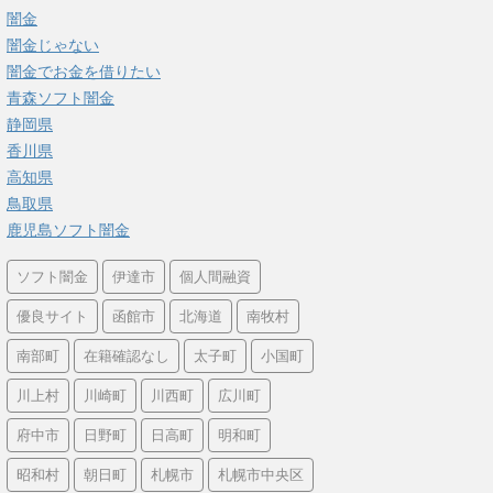
闇金
闇金じゃない
闇金でお金を借りたい
青森ソフト闇金
静岡県
香川県
高知県
鳥取県
鹿児島ソフト闇金
ソフト闇金
伊達市
個人間融資
優良サイト
函館市
北海道
南牧村
南部町
在籍確認なし
太子町
小国町
川上村
川崎町
川西町
広川町
府中市
日野町
日高町
明和町
昭和村
朝日町
札幌市
札幌市中央区