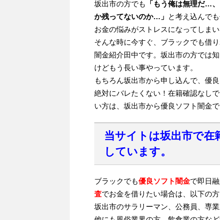
坂出市の方でも
「もう俺は無理だ…、
か残ってないのか…」
と考え込んでも
お金の悩みがストレスになってしまい
そんな時に今すぐ、ブラックでも借り
闇金紹介田中です。坂出市の方では知
けどもう長い事やっています。
もちろん坂出市から申し込んで、優良
絶対にバレたくない！在籍確認なしで
い方は、坂出市から優良ソフト闇金で
当サイトは坂出市で在
しています。
ブラックでも
優良ソフト闇金
で即日融
査
でお金を借りたい場合は、以下の方
坂出市のサラリーマン、公務員、専業
他にも風俗業界の方、飲食業の方など