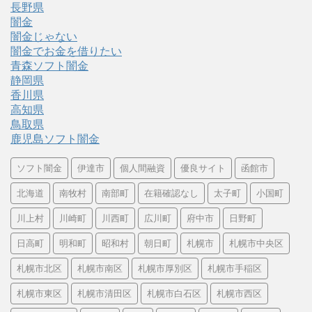
長野県
闇金
闇金じゃない
闇金でお金を借りたい
青森ソフト闇金
静岡県
香川県
高知県
鳥取県
鹿児島ソフト闇金
ソフト闇金
伊達市
個人間融資
優良サイト
函館市
北海道
南牧村
南部町
在籍確認なし
太子町
小国町
川上村
川崎町
川西町
広川町
府中市
日野町
日高町
明和町
昭和村
朝日町
札幌市
札幌市中央区
札幌市北区
札幌市南区
札幌市厚別区
札幌市手稲区
札幌市東区
札幌市清田区
札幌市白石区
札幌市西区