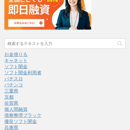
お金借りる
キャネット
ソフト闇金
ソフト闇金利用者
パチスロ
パチンコ
三重県
京都
佐賀県
個人間融資
債務整理ブラック
優良ソフト闇金
兵庫県