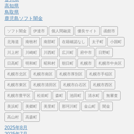
高知県
鳥取県
鹿児島ソフト闇金
ソフト闇金
伊達市
個人間融資
優良サイト
函館市
北海道
南牧村
南部町
在籍確認なし
太子町
小国町
川上村
川崎町
川西町
広川町
府中市
日野町
日高町
明和町
昭和村
朝日町
札幌市
札幌市中央区
札幌市北区
札幌市南区
札幌市厚別区
札幌市手稲区
札幌市東区
札幌市清田区
札幌市白石区
札幌市西区
札幌市豊平区
松前町
森町
池田町
清水町
無審査
美浜町
美郷町
美里町
那珂川町
金山町
闇金
高山村
高森町
2025年8月
2025年7月