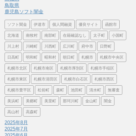
鳥取県
鹿児島ソフト闇金
ソフト闇金
伊達市
個人間融資
優良サイト
函館市
北海道
南牧村
南部町
在籍確認なし
太子町
小国町
川上村
川崎町
川西町
広川町
府中市
日野町
日高町
明和町
昭和村
朝日町
札幌市
札幌市中央区
札幌市北区
札幌市南区
札幌市厚別区
札幌市手稲区
札幌市東区
札幌市清田区
札幌市白石区
札幌市西区
札幌市豊平区
松前町
森町
池田町
清水町
無審査
美浜町
美郷町
美里町
那珂川町
金山町
闇金
高山村
高森町
2025年8月
2025年7月
2025年6月