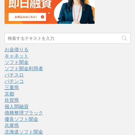
お金借りる
キャネット
ソフト闇金
ソフト闇金利用者
パチスロ
パチンコ
三重県
京都
佐賀県
個人間融資
債務整理ブラック
優良ソフト闇金
兵庫県
北海道ソフト闇金