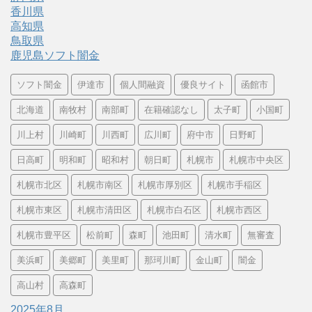
香川県
高知県
鳥取県
鹿児島ソフト闇金
ソフト闇金
伊達市
個人間融資
優良サイト
函館市
北海道
南牧村
南部町
在籍確認なし
太子町
小国町
川上村
川崎町
川西町
広川町
府中市
日野町
日高町
明和町
昭和村
朝日町
札幌市
札幌市中央区
札幌市北区
札幌市南区
札幌市厚別区
札幌市手稲区
札幌市東区
札幌市清田区
札幌市白石区
札幌市西区
札幌市豊平区
松前町
森町
池田町
清水町
無審査
美浜町
美郷町
美里町
那珂川町
金山町
闇金
高山村
高森町
2025年8月