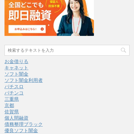
お金借りる
キャネット
ソフト闇金
ソフト闇金利用者
パチスロ
パチンコ
三重県
京都
佐賀県
個人間融資
債務整理ブラック
優良ソフト闇金