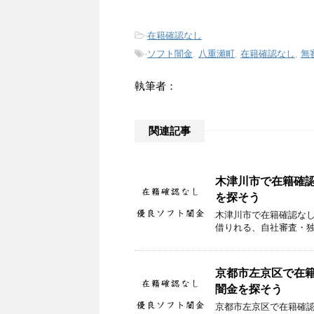
-
在籍確認なし
-
ソフト闇金
,
八重瀬町
,
在籍確認なし
,
無
執筆者：
関連記事
木津川市で在籍確
を探そう
木津川市で在籍確認な
借りれる、自社審査・
京都市左京区で在
闇金を探そう
京都市左京区で在籍確