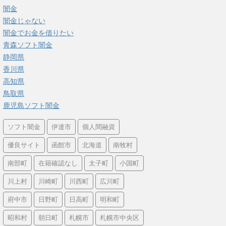
闇金
闇金じゃない
闇金でお金を借りたい
青森ソフト闇金
静岡県
香川県
高知県
鳥取県
鹿児島ソフト闇金
ソフト闇金
伊達市
個人間融資
優良サイト
函館市
北海道
南牧村
南部町
在籍確認なし
太子町
小国町
川上村
川崎町
川西町
広川町
府中市
日野町
日高町
明和町
昭和村
朝日町
札幌市
札幌市中央区