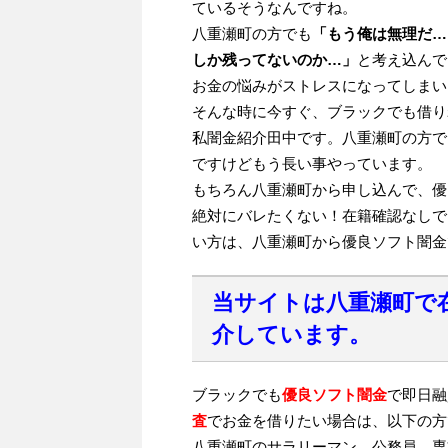
ているそうなんですね。
八重瀬町の方でも
「もう俺は無理だ…
しか残ってないのか…」
と考え込んで
お金の悩みがストレスになってしまい
そんな時に今すぐ、ブラックでも借り
私闇金紹介田中です。八重瀬町の方で
ですけどもう長い事やっています。
もちろん八重瀬町から申し込んで、優
絶対にバレたくない！在籍確認なしで
い方は、八重瀬町から優良ソフト闇金
当サイトは八重瀬町で
介しています。
ブラックでも
優良ソフト闇金
で即日融
査
でお金を借りたい場合は、以下の方
八重瀬町のサラリーマン、公務員、専