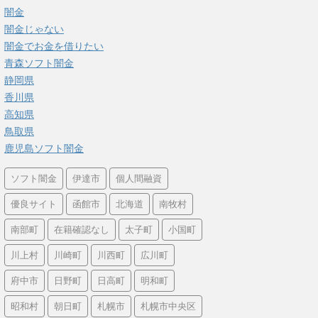
闇金
闇金じゃない
闇金でお金を借りたい
青森ソフト闇金
静岡県
香川県
高知県
鳥取県
鹿児島ソフト闇金
ソフト闇金
伊達市
個人間融資
優良サイト
函館市
北海道
南牧村
南部町
在籍確認なし
太子町
小国町
川上村
川崎町
川西町
広川町
府中市
日野町
日高町
明和町
昭和村
朝日町
札幌市
札幌市中央区