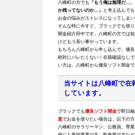
八峰町の方でも
「もう俺は無理だ…、
か残ってないのか…」
と考え込んでも
お金の悩みがストレスになってしまい
そんな時に今すぐ、ブラックでも借り
闇金紹介田中です。八峰町の方では知
けどもう長い事やっています。
もちろん八峰町から申し込んで、優良
絶対にバレたくない！在籍確認なしで
い方は、八峰町から優良ソフト闇金で
当サイトは八峰町で在
しています。
ブラックでも
優良ソフト闇金
で即日融
査
でお金を借りたい場合は、以下の方
八峰町のサラリーマン、公務員、専業
他にも風俗業界の方、飲食業の方など