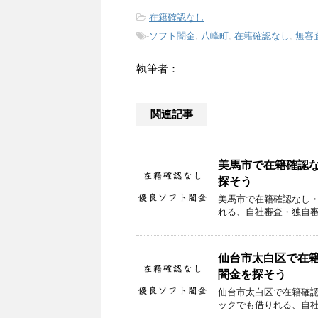
-
在籍確認なし
-
ソフト闇金
,
八峰町
,
在籍確認なし
,
無審
執筆者：
関連記事
美馬市で在籍確認
探そう
美馬市で在籍確認なし
れる、自社審査・独自
仙台市太白区で在
闇金を探そう
仙台市太白区で在籍確
ックでも借りれる、自