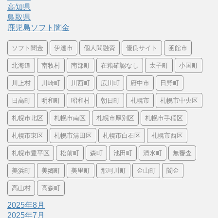
高知県
鳥取県
鹿児島ソフト闇金
ソフト闇金
伊達市
個人間融資
優良サイト
函館市
北海道
南牧村
南部町
在籍確認なし
太子町
小国町
川上村
川崎町
川西町
広川町
府中市
日野町
日高町
明和町
昭和村
朝日町
札幌市
札幌市中央区
札幌市北区
札幌市南区
札幌市厚別区
札幌市手稲区
札幌市東区
札幌市清田区
札幌市白石区
札幌市西区
札幌市豊平区
松前町
森町
池田町
清水町
無審査
美浜町
美郷町
美里町
那珂川町
金山町
闇金
高山村
高森町
2025年8月
2025年7月