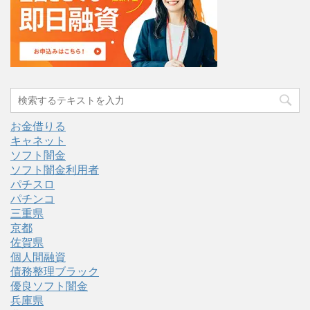
お金借りる
キャネット
ソフト闇金
ソフト闇金利用者
パチスロ
パチンコ
三重県
京都
佐賀県
個人間融資
債務整理ブラック
優良ソフト闇金
兵庫県