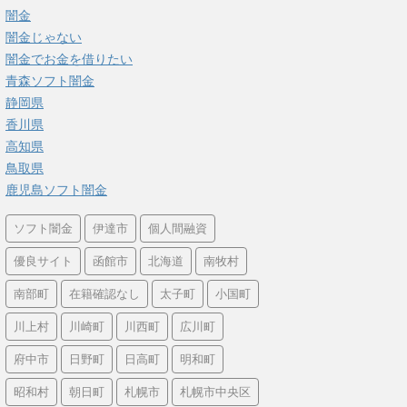
闇金
闇金じゃない
闇金でお金を借りたい
青森ソフト闇金
静岡県
香川県
高知県
鳥取県
鹿児島ソフト闇金
ソフト闇金
伊達市
個人間融資
優良サイト
函館市
北海道
南牧村
南部町
在籍確認なし
太子町
小国町
川上村
川崎町
川西町
広川町
府中市
日野町
日高町
明和町
昭和村
朝日町
札幌市
札幌市中央区