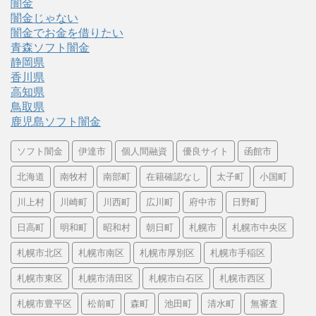
闇金
闇金じゃない
闇金でお金を借りたい
青森ソフト闇金
静岡県
香川県
高知県
鳥取県
鹿児島ソフト闇金
ソフト闇金
伊達市
個人間融資
優良サイト
函館市
北海道
南牧村
南部町
在籍確認なし
太子町
小国町
川上村
川崎町
川西町
広川町
府中市
日野町
日高町
明和町
昭和村
朝日町
札幌市
札幌市中央区
札幌市北区
札幌市南区
札幌市厚別区
札幌市手稲区
札幌市東区
札幌市清田区
札幌市白石区
札幌市西区
札幌市豊平区
松前町
森町
池田町
清水町
無審査