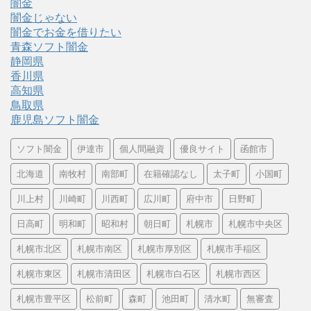
闇金
闇金じゃない
闇金でお金を借りたい
青森ソフト闇金
静岡県
香川県
高知県
鳥取県
鹿児島ソフト闇金
ソフト闇金
伊達市
個人間融資
優良サイト
函館市
北海道
南牧村
南部町
在籍確認なし
太子町
小国町
川上村
川崎町
川西町
広川町
府中市
日野町
日高町
明和町
昭和村
朝日町
札幌市
札幌市中央区
札幌市北区
札幌市南区
札幌市厚別区
札幌市手稲区
札幌市東区
札幌市清田区
札幌市白石区
札幌市西区
札幌市豊平区
松前町
森町
池田町
清水町
無審査