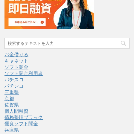
お金借りる
キャネット
ソフト闇金
ソフト闇金利用者
パチスロ
パチンコ
三重県
京都
佐賀県
個人間融資
債務整理ブラック
優良ソフト闇金
兵庫県