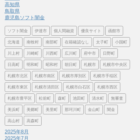
高知県
鳥取県
鹿児島ソフト闇金
ソフト闇金
伊達市
個人間融資
優良サイト
函館市
北海道
南牧村
南部町
在籍確認なし
太子町
小国町
川上村
川崎町
川西町
広川町
府中市
日野町
日高町
明和町
昭和村
朝日町
札幌市
札幌市中央区
札幌市北区
札幌市南区
札幌市厚別区
札幌市手稲区
札幌市東区
札幌市清田区
札幌市白石区
札幌市西区
札幌市豊平区
松前町
森町
池田町
清水町
無審査
美浜町
美郷町
美里町
那珂川町
金山町
闇金
高山村
高森町
2025年8月
2025年7月