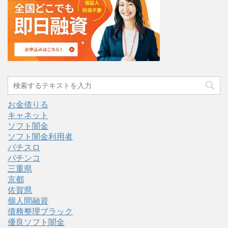
お金借りる
キャネット
ソフト闇金
ソフト闇金利用者
パチスロ
パチンコ
三重県
京都
佐賀県
個人間融資
債務整理ブラック
優良ソフト闇金