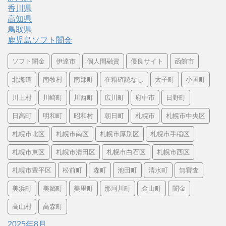
香川県
高知県
鳥取県
鹿児島ソフト闇金
ソフト闇金
伊達市
個人間融資
優良サイト
函館市
北海道
南牧村
南部町
在籍確認なし
太子町
小国町
川上村
川崎町
川西町
広川町
府中市
日野町
日高町
明和町
昭和村
朝日町
札幌市
札幌市中央区
札幌市北区
札幌市南区
札幌市厚別区
札幌市手稲区
札幌市東区
札幌市清田区
札幌市白石区
札幌市西区
札幌市豊平区
松前町
森町
池田町
清水町
無審査
美浜町
美郷町
美里町
那珂川町
金山町
闇金
高山村
高森町
2025年8月