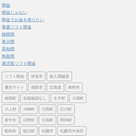
闇金
闇金じゃない
闇金でお金を借りたい
青森ソフト闇金
静岡県
香川県
高知県
鳥取県
鹿児島ソフト闇金
ソフト闇金
伊達市
個人間融資
優良サイト
函館市
北海道
南牧村
南部町
在籍確認なし
太子町
小国町
川上村
川崎町
川西町
広川町
府中市
日野町
日高町
明和町
昭和村
朝日町
札幌市
札幌市中央区