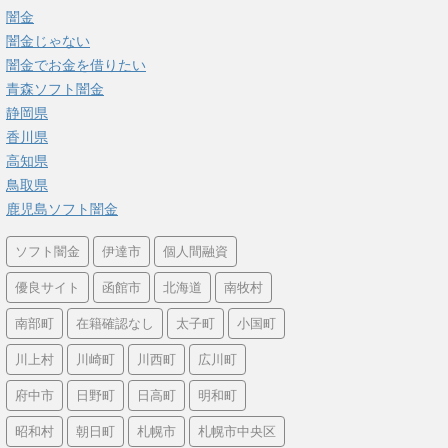
闇金
闇金じゃない
闇金でお金を借りたい
青森ソフト闇金
静岡県
香川県
高知県
鳥取県
鹿児島ソフト闇金
ソフト闇金
伊達市
個人間融資
優良サイト
函館市
北海道
南牧村
南部町
在籍確認なし
太子町
小国町
川上村
川崎町
川西町
広川町
府中市
日野町
日高町
明和町
昭和村
朝日町
札幌市
札幌市中央区