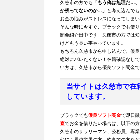
久慈市の方でも
「もう俺は無理だ…、
か残ってないのか…」
と考え込んでも
お金の悩みがストレスになってしまい
そんな時に今すぐ、ブラックでも借り
闇金紹介田中です。久慈市の方では知
けどもう長い事やっています。
もちろん久慈市から申し込んで、優良
絶対にバレたくない！在籍確認なしで
い方は、久慈市から優良ソフト闇金で
当サイトは久慈市で在
しています。
ブラックでも
優良ソフト闇金
で即日融
査
でお金を借りたい場合は、以下の方
久慈市のサラリーマン、公務員、専業
他にも風俗業界の方、飲食業の方など