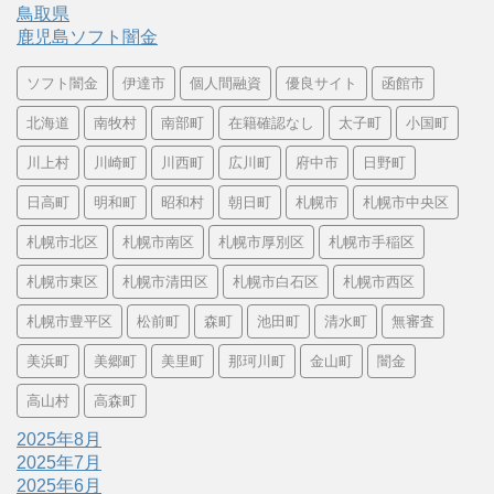
鳥取県
鹿児島ソフト闇金
ソフト闇金
伊達市
個人間融資
優良サイト
函館市
北海道
南牧村
南部町
在籍確認なし
太子町
小国町
川上村
川崎町
川西町
広川町
府中市
日野町
日高町
明和町
昭和村
朝日町
札幌市
札幌市中央区
札幌市北区
札幌市南区
札幌市厚別区
札幌市手稲区
札幌市東区
札幌市清田区
札幌市白石区
札幌市西区
札幌市豊平区
松前町
森町
池田町
清水町
無審査
美浜町
美郷町
美里町
那珂川町
金山町
闇金
高山村
高森町
2025年8月
2025年7月
2025年6月