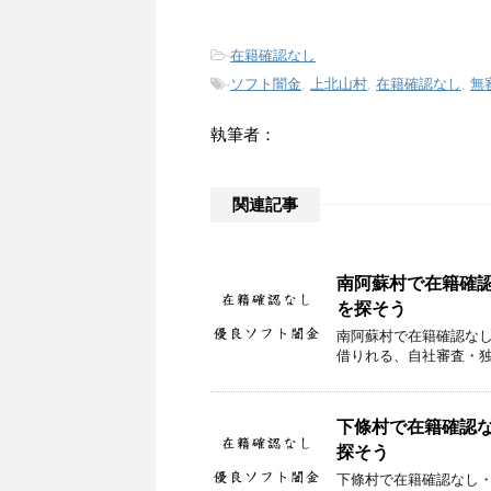
-
在籍確認なし
-
ソフト闇金
,
上北山村
,
在籍確認なし
,
無
執筆者：
関連記事
南阿蘇村で在籍確
を探そう
南阿蘇村で在籍確認な
借りれる、自社審査・
下條村で在籍確認
探そう
下條村で在籍確認なし