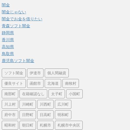
闇金
闇金じゃない
闇金でお金を借りたい
青森ソフト闇金
静岡県
香川県
高知県
鳥取県
鹿児島ソフト闇金
ソフト闇金
伊達市
個人間融資
優良サイト
函館市
北海道
南牧村
南部町
在籍確認なし
太子町
小国町
川上村
川崎町
川西町
広川町
府中市
日野町
日高町
明和町
昭和村
朝日町
札幌市
札幌市中央区