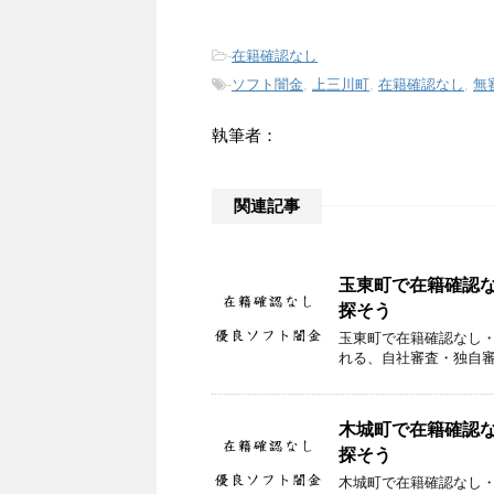
-
在籍確認なし
-
ソフト闇金
,
上三川町
,
在籍確認なし
,
無
執筆者：
関連記事
玉東町で在籍確認
探そう
玉東町で在籍確認なし
れる、自社審査・独自
木城町で在籍確認
探そう
木城町で在籍確認なし