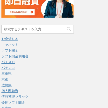
お金借りる
キャネット
ソフト闇金
ソフト闇金利用者
パチスロ
パチンコ
三重県
京都
佐賀県
個人間融資
債務整理ブラック
優良ソフト闇金