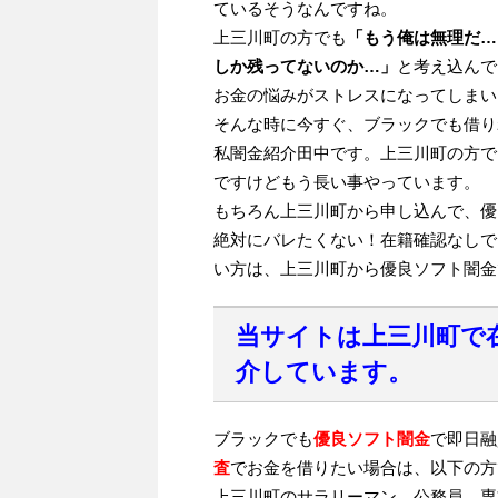
ているそうなんですね。
上三川町の方でも
「もう俺は無理だ…
しか残ってないのか…」
と考え込んで
お金の悩みがストレスになってしまい
そんな時に今すぐ、ブラックでも借り
私闇金紹介田中です。上三川町の方で
ですけどもう長い事やっています。
もちろん上三川町から申し込んで、優
絶対にバレたくない！在籍確認なしで
い方は、上三川町から優良ソフト闇金
当サイトは上三川町で
介しています。
ブラックでも
優良ソフト闇金
で即日融
査
でお金を借りたい場合は、以下の方
上三川町のサラリーマン、公務員、専