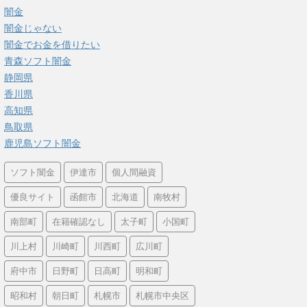
闇金
闇金じゃない
闇金でお金を借りたい
青森ソフト闇金
静岡県
香川県
高知県
鳥取県
鹿児島ソフト闇金
ソフト闇金
伊達市
個人間融資
優良サイト
函館市
北海道
南牧村
南部町
在籍確認なし
太子町
小国町
川上村
川崎町
川西町
広川町
府中市
日野町
日高町
明和町
昭和村
朝日町
札幌市
札幌市中央区