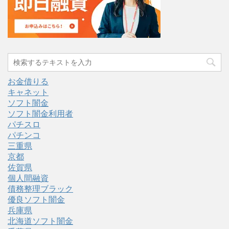
お金借りる
キャネット
ソフト闇金
ソフト闇金利用者
パチスロ
パチンコ
三重県
京都
佐賀県
個人間融資
債務整理ブラック
優良ソフト闇金
兵庫県
北海道ソフト闇金