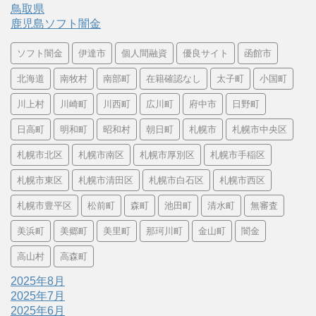
鳥取県
鹿児島ソフト闇金
ソフト闇金
伊達市
個人間融資
優良サイト
函館市
北海道
南牧村
南部町
在籍確認なし
太子町
小国町
川上村
川崎町
川西町
広川町
府中市
日野町
日高町
明和町
昭和村
朝日町
札幌市
札幌市中央区
札幌市北区
札幌市南区
札幌市厚別区
札幌市手稲区
札幌市東区
札幌市清田区
札幌市白石区
札幌市西区
札幌市豊平区
松前町
森町
池田町
清水町
無審査
美浜町
美郷町
美里町
那珂川町
金山町
闇金
高山村
高森町
2025年8月
2025年7月
2025年6月