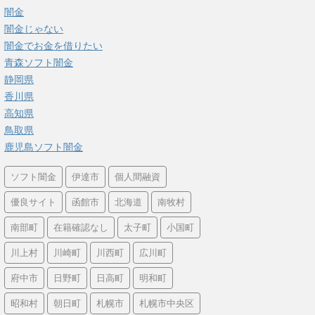
闇金
闇金じゃない
闇金でお金を借りたい
青森ソフト闇金
静岡県
香川県
高知県
鳥取県
鹿児島ソフト闇金
ソフト闇金
伊達市
個人間融資
優良サイト
函館市
北海道
南牧村
南部町
在籍確認なし
太子町
小国町
川上村
川崎町
川西町
広川町
府中市
日野町
日高町
明和町
昭和村
朝日町
札幌市
札幌市中央区