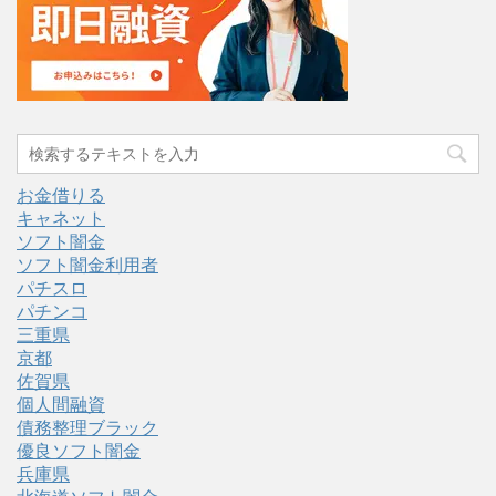
お金借りる
キャネット
ソフト闇金
ソフト闇金利用者
パチスロ
パチンコ
三重県
京都
佐賀県
個人間融資
債務整理ブラック
優良ソフト闇金
兵庫県