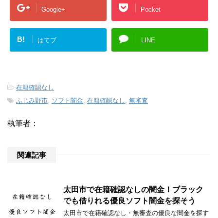
Google+
Pocket
B!
はてブ
LINE
-
在籍確認なし
-
ふじみ野市
,
ソフト闇金
,
在籍確認なし
,
無審査
執筆者：
関連記事
太田市で在籍確認なしの闇金！ブラック
でも借りれる優良ソフト闇金を探そう
太田市で在籍確認なし・無審査の優良な闇金を探す