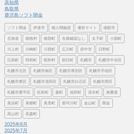
高知県
鳥取県
鹿児島ソフト闇金
ソフト闇金
伊達市
個人間融資
優良サイト
函館市
北海道
南牧村
南部町
在籍確認なし
太子町
小国町
川上村
川崎町
川西町
広川町
府中市
日野町
日高町
明和町
昭和村
朝日町
札幌市
札幌市中央区
札幌市北区
札幌市南区
札幌市厚別区
札幌市手稲区
札幌市東区
札幌市清田区
札幌市白石区
札幌市西区
札幌市豊平区
松前町
森町
池田町
清水町
無審査
美浜町
美郷町
美里町
那珂川町
金山町
闇金
高山村
高森町
2025年8月
2025年7月