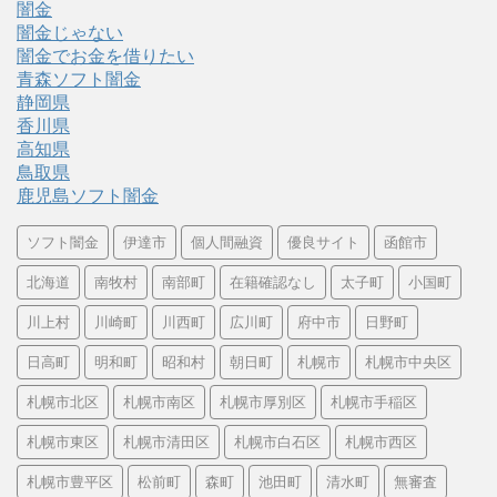
闇金
闇金じゃない
闇金でお金を借りたい
青森ソフト闇金
静岡県
香川県
高知県
鳥取県
鹿児島ソフト闇金
ソフト闇金
伊達市
個人間融資
優良サイト
函館市
北海道
南牧村
南部町
在籍確認なし
太子町
小国町
川上村
川崎町
川西町
広川町
府中市
日野町
日高町
明和町
昭和村
朝日町
札幌市
札幌市中央区
札幌市北区
札幌市南区
札幌市厚別区
札幌市手稲区
札幌市東区
札幌市清田区
札幌市白石区
札幌市西区
札幌市豊平区
松前町
森町
池田町
清水町
無審査