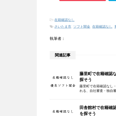
-
在籍確認なし
-
さいたま市
,
ソフト闇金
,
在籍確認なし
,
執筆者：
関連記事
藤里町で在籍確認
探そう
藤里町で在籍確認なし
れる、自社審査・独自
田舎館村で在籍確
を探そう