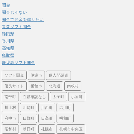
闇金
闇金じゃない
闇金でお金を借りたい
青森ソフト闇金
静岡県
香川県
高知県
鳥取県
鹿児島ソフト闇金
ソフト闇金
伊達市
個人間融資
優良サイト
函館市
北海道
南牧村
南部町
在籍確認なし
太子町
小国町
川上村
川崎町
川西町
広川町
府中市
日野町
日高町
明和町
昭和村
朝日町
札幌市
札幌市中央区