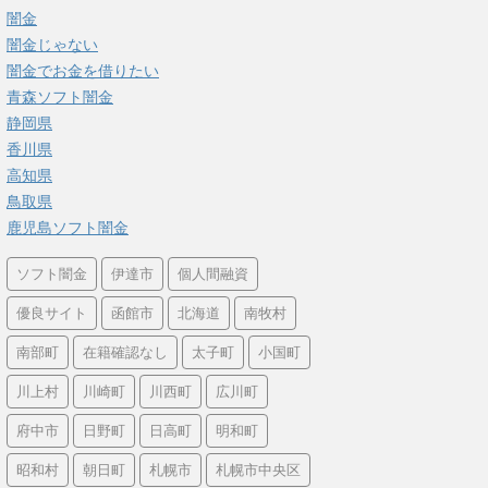
闇金
闇金じゃない
闇金でお金を借りたい
青森ソフト闇金
静岡県
香川県
高知県
鳥取県
鹿児島ソフト闇金
ソフト闇金
伊達市
個人間融資
優良サイト
函館市
北海道
南牧村
南部町
在籍確認なし
太子町
小国町
川上村
川崎町
川西町
広川町
府中市
日野町
日高町
明和町
昭和村
朝日町
札幌市
札幌市中央区