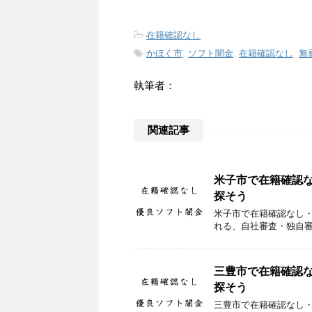
-
在籍確認なし
-
かほく市
,
ソフト闇金
,
在籍確認なし
,
無
執筆者：
関連記事
米子市で在籍確認
探そう
米子市で在籍確認なし
れる、自社審査・独自
三豊市で在籍確認
探そう
三豊市で在籍確認なし