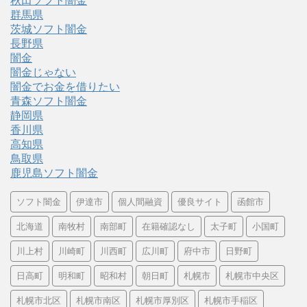
秋田ソフト闇金
群馬県
茨城ソフト闇金
長野県
闇金
闇金じゃない
闇金でお金を借りたい
青森ソフト闇金
静岡県
香川県
高知県
鳥取県
鹿児島ソフト闇金
ソフト闇金
伊達市
個人間融資
優良サイト
函館市
北海道
南牧村
南部町
在籍確認なし
太子町
小国町
川上村
川崎町
川西町
広川町
府中市
日野町
日高町
明和町
昭和村
朝日町
札幌市
札幌市中央区
札幌市北区
札幌市南区
札幌市厚別区
札幌市手稲区