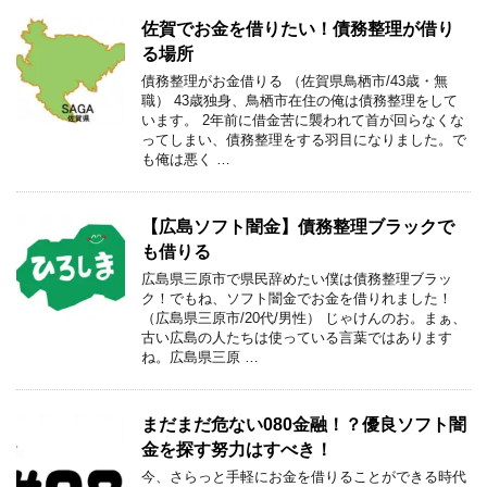
佐賀でお金を借りたい！債務整理が借り
る場所
債務整理がお金借りる （佐賀県鳥栖市/43歳・無
職） 43歳独身、鳥栖市在住の俺は債務整理をして
います。 2年前に借金苦に襲われて首が回らなくな
ってしまい、債務整理をする羽目になりました。で
も俺は悪く …
【広島ソフト闇金】債務整理ブラックで
も借りる
広島県三原市で県民辞めたい僕は債務整理ブラッ
ク！でもね、ソフト闇金でお金を借りれました！
（広島県三原市/20代/男性） じゃけんのお。まぁ、
古い広島の人たちは使っている言葉ではあります
ね。広島県三原 …
まだまだ危ない080金融！？優良ソフト闇
金を探す努力はすべき！
今、さらっと手軽にお金を借りることができる時代