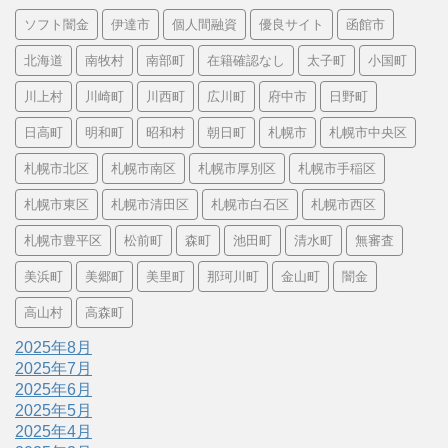
ソフト闇金
伊達市
個人間融資
優良サイト
函館市
北海道
南牧村
南部町
在籍確認なし
太子町
小国町
川上村
川崎町
川西町
広川町
府中市
日野町
日高町
明和町
昭和村
朝日町
札幌市
札幌市中央区
札幌市北区
札幌市南区
札幌市厚別区
札幌市手稲区
札幌市東区
札幌市清田区
札幌市白石区
札幌市西区
札幌市豊平区
松前町
森町
池田町
清水町
無審査
美浜町
美郷町
美里町
那珂川町
金山町
闇金
高山村
高森町
2025年8月
2025年7月
2025年6月
2025年5月
2025年4月