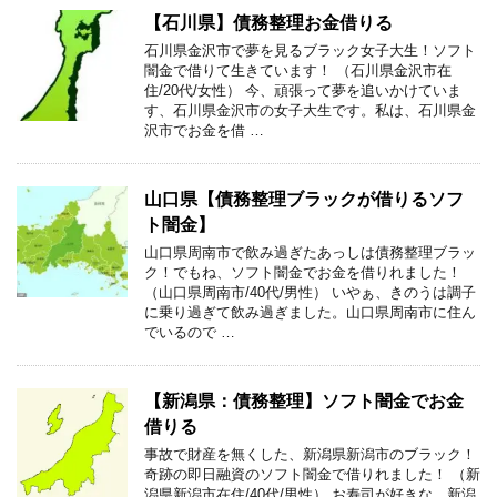
【石川県】債務整理お金借りる
石川県金沢市で夢を見るブラック女子大生！ソフト
闇金で借りて生きています！ （石川県金沢市在
住/20代/女性） 今、頑張って夢を追いかけていま
す、石川県金沢市の女子大生です。私は、石川県金
沢市でお金を借 …
山口県【債務整理ブラックが借りるソフ
ト闇金】
山口県周南市で飲み過ぎたあっしは債務整理ブラッ
ク！でもね、ソフト闇金でお金を借りれました！
（山口県周南市/40代/男性） いやぁ、きのうは調子
に乗り過ぎて飲み過ぎました。山口県周南市に住ん
でいるので …
【新潟県：債務整理】ソフト闇金でお金
借りる
事故で財産を無くした、新潟県新潟市のブラック！
奇跡の即日融資のソフト闇金で借りれました！ （新
潟県新潟市在住/40代/男性） お寿司が好きな、新潟