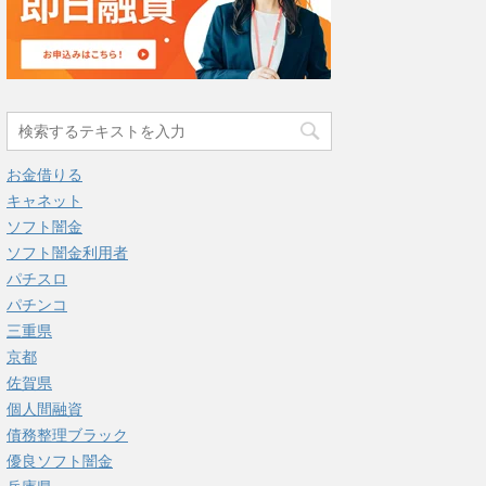
お金借りる
キャネット
ソフト闇金
ソフト闇金利用者
パチスロ
パチンコ
三重県
京都
佐賀県
個人間融資
債務整理ブラック
優良ソフト闇金