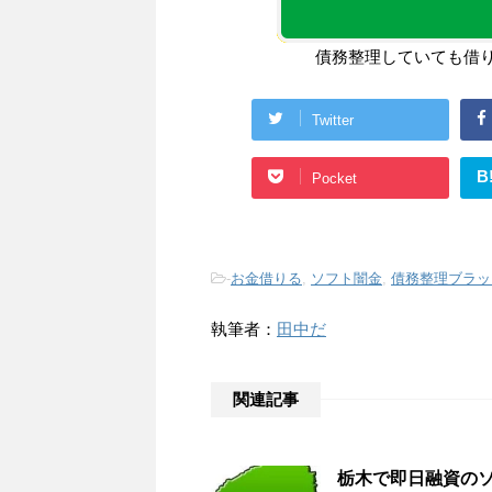
債務整理していても借
Twitter
B
Pocket
-
お金借りる
,
ソフト闇金
,
債務整理ブラッ
執筆者：
田中だ
関連記事
栃木で即日融資の