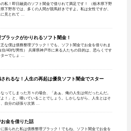
の私！即日融資のソフト闇金で借りれて満足です！ （栃木県下野
 栃木県下野市では、多くの人間が競馬好きですよ。私は女性ですが、
に見とれて …
理ブラックがかりれるソフト闇金！
貧乏な僕は債務整理ブラック！でも、ソフト闇金でお金を借りれま
在住/40代/男性） 兵庫県神戸市に来る人たちの目的は、恐らくです
ターでしょ …
騙されるな！人生の再起は優良ソフト闇金でスター
となってしまった方々の場合、「あぁ、俺の人生は何だったんだ。
だよ！」と、嘆いていることでしょう。しかしながら、人生とはそ
、自分の頑張り次第 …
でお金を借りた話
ンに振られた私は債務整理ブラック！でもね、ソフト闇金でお金を