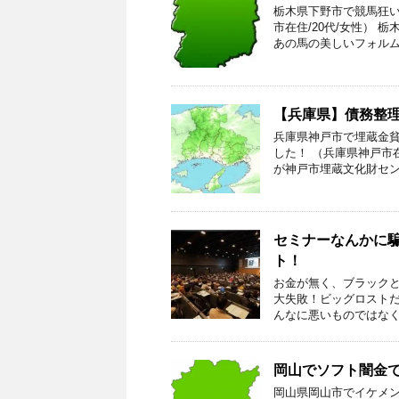
栃木県下野市で競馬狂い
市在住/20代/女性）
あの馬の美しいフォルム
【兵庫県】債務整
兵庫県神戸市で埋蔵金
した！ （兵庫県神戸市
が神戸市埋蔵文化財セン
セミナーなんかに
ト！
お金が無く、ブラック
大失敗！ビッグロスト
んなに悪いものではなく
岡山でソフト闇金
岡山県岡山市でイケメ