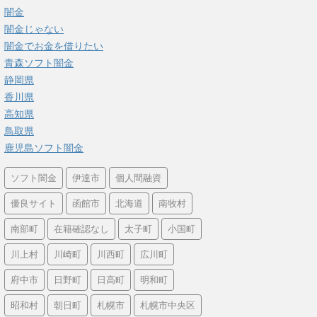
闇金
闇金じゃない
闇金でお金を借りたい
青森ソフト闇金
静岡県
香川県
高知県
鳥取県
鹿児島ソフト闇金
ソフト闇金
伊達市
個人間融資
優良サイト
函館市
北海道
南牧村
南部町
在籍確認なし
太子町
小国町
川上村
川崎町
川西町
広川町
府中市
日野町
日高町
明和町
昭和村
朝日町
札幌市
札幌市中央区